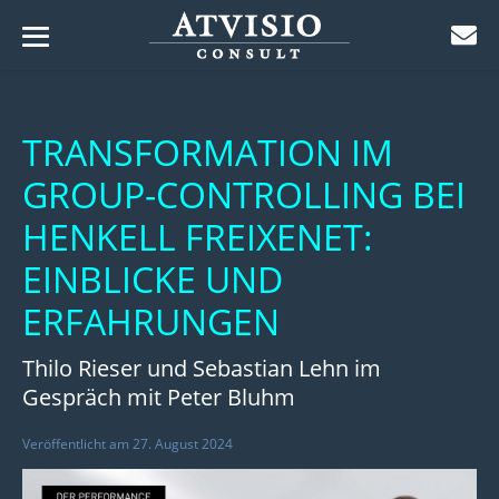
Menü-
Zum
Schalter
ü-
Inhalt
lter
ü-
TRANSFORMATION IM
springen
lter
GROUP-CONTROLLING BEI
ü-
lter
HENKELL FREIXENET:
ü-
lter
EINBLICKE UND
ü-
lter
ERFAHRUNGEN
ü-
lter
Thilo Rieser und Sebastian Lehn im
ü-
Gespräch mit Peter Bluhm
lter
Veröffentlicht am
27. August 2024