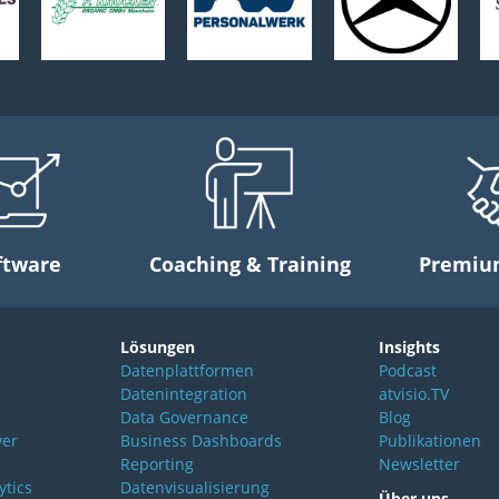
ftware
Coaching & Training
Premiu
Lösungen
Insights
I
Datenplattformen
Podcast
Datenintegration
atvisio.TV
Data Governance
Blog
ver
Business Dashboards
Publikationen
Reporting
Newsletter
ytics
Datenvisualisierung
Über uns