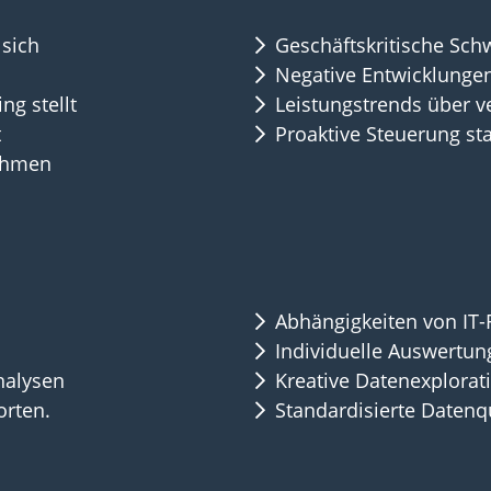
 sich
Geschäftskritische Sc
Negative Entwicklungen 
g stellt
Leistungstrends über v
t
Proaktive Steuerung sta
nahmen
Abhängigkeiten von IT-
Individuelle Auswertun
nalysen
Kreative Datenexplorat
orten.
Standardisierte Datenq