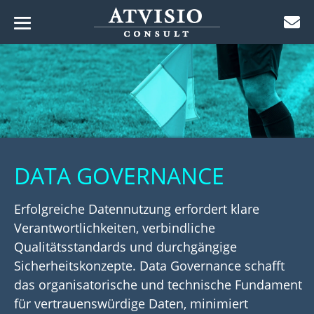
Menü-
Zum
Schalter
ü-
Inhalt
lter
ü-
springen
lter
ü-
lter
ü-
lter
DATA GOVERNANCE
ü-
lter
ü-
Erfolgreiche Datennutzung erfordert klare
lter
Verantwortlichkeiten, verbindliche
ü-
Qualitätsstandards und durchgängige
lter
Sicherheitskonzepte. Data Governance schafft
das organisatorische und technische Fundament
für vertrauenswürdige Daten, minimiert