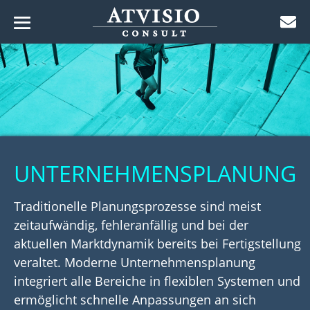
Menü-
Zum
Schalter
ü-
Inhalt
lter
ü-
springen
lter
ü-
lter
ü-
lter
UNTERNEHMENSPLANUNG
ü-
lter
ü-
Traditionelle Planungsprozesse sind meist
lter
zeitaufwändig, fehleranfällig und bei der
ü-
aktuellen Marktdynamik bereits bei Fertigstellung
lter
veraltet. Moderne Unternehmensplanung
integriert alle Bereiche in flexiblen Systemen und
ermöglicht schnelle Anpassungen an sich