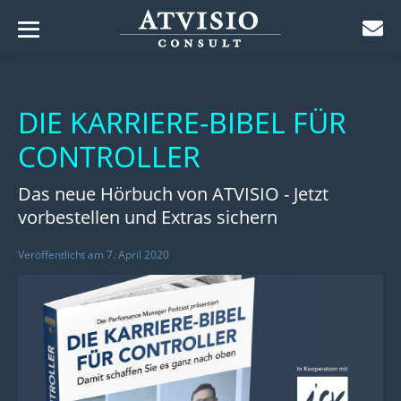
Menü-
Zum
Schalter
ü-
Inhalt
lter
ü-
DIE KARRIERE-BIBEL FÜR
springen
lter
CONTROLLER
ü-
lter
ü-
Das neue Hörbuch von ATVISIO - Jetzt
lter
vorbestellen und Extras sichern
ü-
lter
Veröffentlicht am
7. April 2020
ü-
lter
ü-
lter