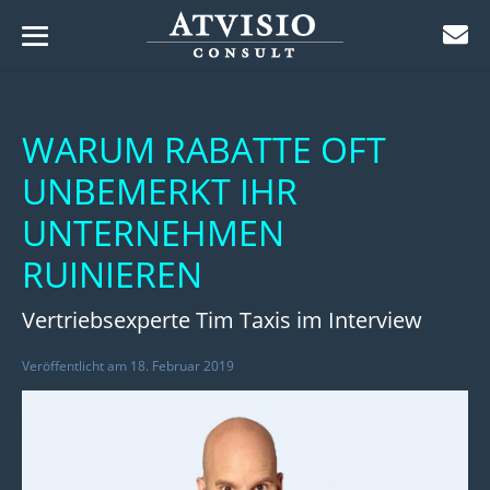
Menü-
Zum
Schalter
ü-
Inhalt
lter
ü-
WARUM RABATTE OFT
springen
lter
UNBEMERKT IHR
ü-
lter
UNTERNEHMEN
ü-
lter
RUINIEREN
ü-
lter
Vertriebsexperte Tim Taxis im Interview
ü-
lter
ü-
Veröffentlicht am
18. Februar 2019
lter