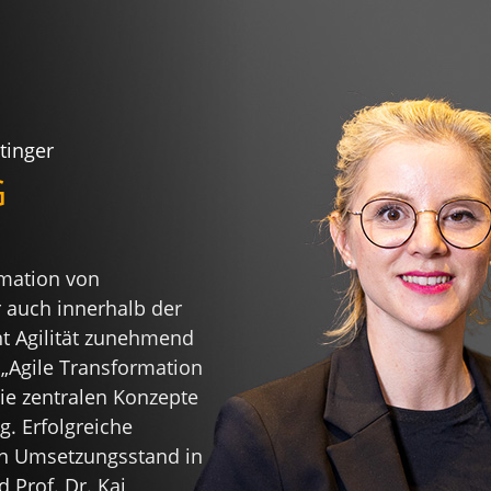
tinger
G
rmation von
r auch innerhalb der
nt Agilität zunehmend
 „Agile Transformation
die zentralen Konzepte
g. Erfolgreiche
en Umsetzungsstand in
Prof. Dr. Kai