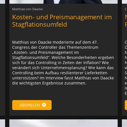
Matthias von Daacke
C
Kosten- und Preismanagement im
Stagflationsumfeld
Matthias von Daacke moderierte auf dem 47.
C
Congress der Controller das Themenzentrum
C
„Kosten- und Preismanagement im
N
Stagflationsumfeld“. Welche Besonderheiten ergeben
N
sich für das Controlling in Zeiten der Inflation? Wie
N
verändert sich Unternehmensplanung? Wie kann das
w
Controlling beim Aufbau resilienterer Lieferketten
S
unterstützen? Im Interview fasst Matthias von Daacke
N
die wichtigsten Ergebnisse zusammen.
e
I
E
ABSPIELEN