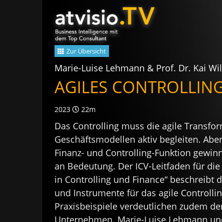
Zum
Inhalt
springen
Zur Übersicht
Marie-Luise Lehmann & Prof. Dr. Kai Wil
AGILES CONTROLLIN
2023
22m
Das Controlling muss die agile Transfo
Geschäftsmodellen aktiv begleiten. Abe
Finanz- und Controlling-Funktion gewin
an Bedeutung. Der ICV-Leitfaden für die
in Controlling und Finance“ beschreibt 
und Instrumente für das agile Controllin
Praxisbeispiele verdeutlichen zudem d
Unternehmen. Marie-Luise Lehmann und 