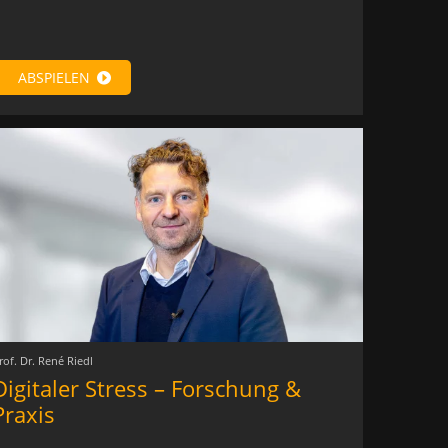
ABSPIELEN
rof. Dr. René Riedl
Digitaler Stress – Forschung &
Praxis