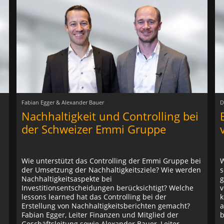
Fabian Egger & Alexander Bauer
D
Nachhaltigkeit und Controlling bei
der Schweizer Emmi Gruppe
Wie unterstützt das Controlling der Emmi Gruppe bei
W
der Umsetzung der Nachhaltigkeitsziele? Wie werden
s
Nachhaltigkeitsaspekte bei
g
Investitionsentscheidungen berücksichtigt? Welche
v
lessons learned hat das Controlling bei der
k
Erstellung von Nachhaltigkeitsberichten gemacht?
a
Fabian Egger, Leiter Finanzen und Mitglied der
b
Geschäftsleitung sowie Alexander Bauer, Leiter