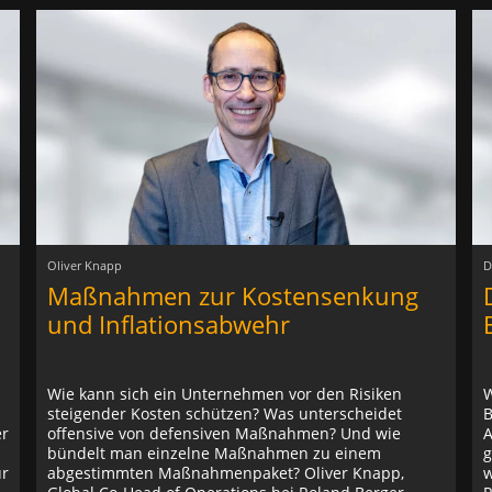
Oliver Knapp
D
Maßnahmen zur Kostensenkung
und Inflationsabwehr
Wie kann sich ein Unternehmen vor den Risiken
W
steigender Kosten schützen? Was unterscheidet
B
er
offensive von defensiven Maßnahmen? Und wie
A
bündelt man einzelne Maßnahmen zu einem
g
ür
abgestimmten Maßnahmenpaket? Oliver Knapp,
w