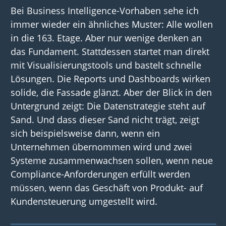
Bei
Business
Intelligence
-Vorhaben
sehe ich
immer wieder
ein ähnliches Muster
: Alle wollen
in die 163. Etage. Aber
nur
wenige
denk
en
an
das Fundament
.
Stattdessen startet man direkt
mit Visualisierungstools und
bastelt
schnelle
Lösungen.
Die
Reports und Dashboards
wirken
solide
, d
ie
Fassade
glänzt
.
Aber
der Blick
in den
Untergrund
zeigt
:
Die
Datenstrategie
steht
auf
Sand.
Und
das
s
dieser Sand
nicht trägt, zeigt
sich beispielsweise dann,
wenn ein
Unternehmen
ü
bernommen wird und zwei
Systeme zusammenwachsen sollen, wenn neue
Compliance-Anforderungen erf
ü
llt werden
m
ü
ssen, wenn das Gesch
ä
ft von Produkt- auf
Kundensteuerung umgestellt wird.