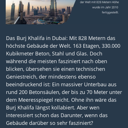
D
as
Burj
Khalifa
in Dubai:
Mit
828 Meter
n das
höchste Gebäude der Welt
. 163 Etagen, 330.000
Kubikmeter Beton, Stahl und Glas
.
Doch
w
ährend die meisten fasziniert nach oben
blicken, übersehen sie eine
n technischen
Geniestreich,
d
er
mindestens ebenso
beeindruckend ist
: Ein
massiver
Unterbau aus
rund 200
Betonsäulen
, d
er
bis zu 70 Meter unter
de
m
Meeresspiegel reicht.
O
hne
ihn
wäre das
Burj
Khalifa
längst kollabiert
.
Aber
wen
interessiert
schon d
as
Darunter
, wenn
das
Gebäude darüber so sehr
fasziniert
?