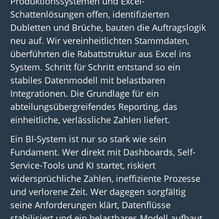
Produktionssystemen und Excel-
Schattenlösungen offen,
identifizierten
D
u
bletten und Brüche
, bauten
die Auftragslogik
neu auf. Wir
vereinheitlichten
Stammdaten,
überführten
die
R
a
batt
struktur
aus Excel ins
System.
Schritt für Schritt entstand so ein
stabiles Datenmodell mit belastbaren
Integrationen. D
ie Grundlage
für
ein
abteilungsübergreifendes
Reporting, das
einheitliche, verlässliche Zahlen liefert.
Ein BI-System ist nur so stark wie sein
Fundament. Wer direkt mit Dashboards, Self-
Service-Tools und KI startet, riskiert
widersprüchliche Zahlen, ineffiziente Prozesse
und verlorene Zeit. Wer dagegen sorgfältig
seine Anforderungen klärt, Datenflüsse
stabilisiert und ein belastbares Modell aufbaut,