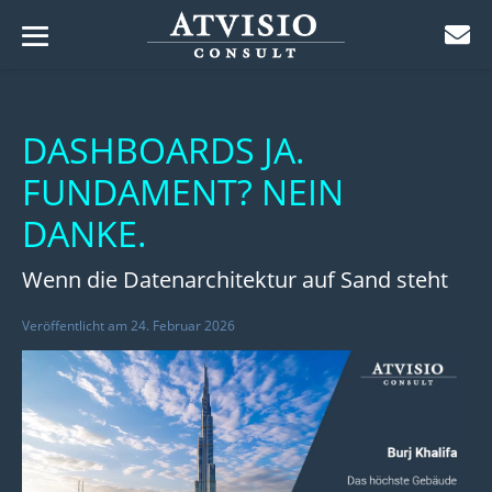
Menü-
Zum
Schalter
ü-
Inhalt
lter
ü-
DASHBOARDS JA.
springen
lter
FUNDAMENT? NEIN
ü-
lter
DANKE.
ü-
lter
ü-
Wenn die Datenarchitektur auf Sand steht
lter
ü-
Veröffentlicht am
24. Februar 2026
lter
ü-
lter