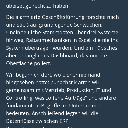
überzeugt, recht zu haben.
Die alarmierte
Geschäftsführung
forschte nach
und
stieß auf
grundlegende
Schwächen:
Uneinheitliche Stammdaten über drei Systeme
hinweg, Rabat
tmechaniken
in Excel, die nie ins
System
übertragen wurden
. Und ein
hübsches,
aber untaugliches Dashboard, das nur die
Oberfläche poliert.
Wir
begannen
dort, wo bisher niemand
hingesehen hatte:
Zunächst
klärten
wir
gemeinsam
mit Vertrieb, Produktion
, IT
und
Controlling, was „offene Aufträge“ und andere
fundamentale Begriffe
im
Unternehmen
bedeuten
.
A
n
schließend
legten
wir die
Datenflüsse zwischen ERP,