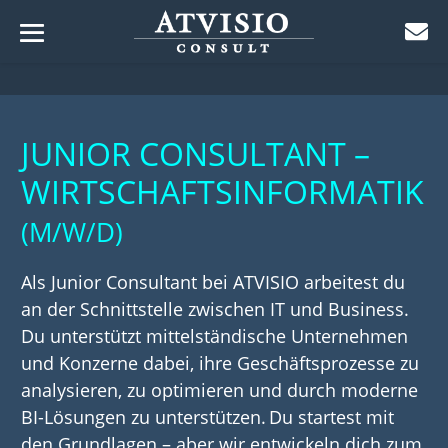
Menü-
Zum
Schalter
ü-
Inhalt
lter
ü-
springen
JUNIOR CONSULTANT –
lter
ü-
WIRTSCHAFTSINFORMATIK
lter
ü-
(M/W/D)
lter
ü-
lter
Als Junior Consultant bei ATVISIO arbeitest du
ü-
an der Schnittstelle zwischen IT und Business.
lter
ü-
Du unterstützt mittelständische Unternehmen
lter
und Konzerne dabei, ihre Geschäftsprozesse zu
analysieren, zu optimieren und durch moderne
BI-Lösungen zu unterstützen. Du startest mit
den Grundlagen – aber wir entwickeln dich zum