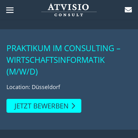
Menü-
Zum
Schalter
ü-
Inhalt
lter
ü-
springen
lter
PRAKTIKUM IM CONSULTING –
ü-
WIRTSCHAFTSINFORMATIK
lter
ü-
(M/W/D)
lter
ü-
lter
Location: Düsseldorf
ü-
lter
ü-
JETZT BEWERBEN
lter