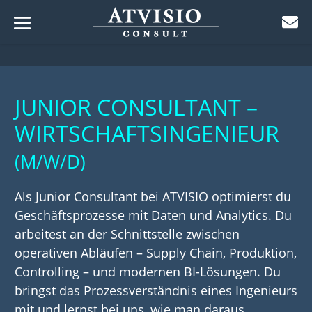
Menü-
Zum
Schalter
ü-
Inhalt
lter
ü-
springen
JUNIOR CONSULTANT –
lter
ü-
WIRTSCHAFTSINGENIEUR
lter
ü-
(M/W/D)
lter
ü-
lter
Als Junior Consultant bei ATVISIO optimierst du
ü-
Geschäftsprozesse mit Daten und Analytics. Du
lter
ü-
arbeitest an der Schnittstelle zwischen
lter
operativen Abläufen – Supply Chain, Produktion,
Controlling – und modernen BI-Lösungen. Du
bringst das Prozessverständnis eines Ingenieurs
mit und lernst bei uns, wie man daraus